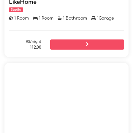
LikeHome
Studio
1 Room
1 Room
1 Bathroom
1Garage
R$/night
112.00