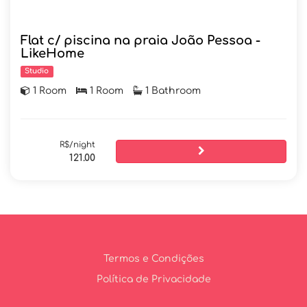
Flat c/ piscina na praia João Pessoa -
LikeHome
Studio
1 Room
1 Room
1 Bathroom
R$/night
121.00
Termos e Condições
Política de Privacidade