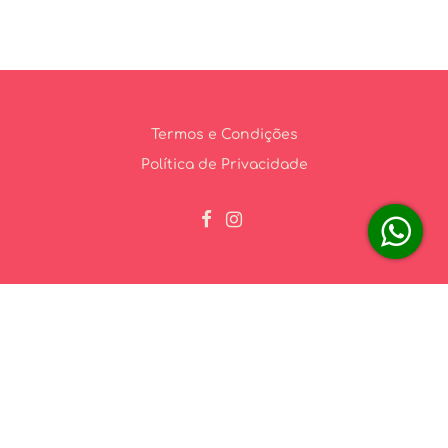
Termos e Condições
Política de Privacidade
likehomehospedagens@gmail.com
(83) 99826-1936
(83) 99826-1936
© LikeHome Hospedagens - CNPJ 52.511.006/0001-27