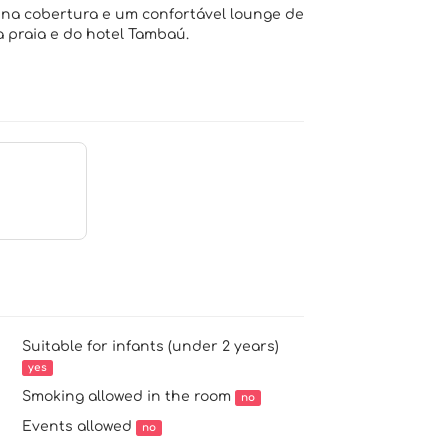
 na cobertura e um confortável lounge de
a praia e do hotel Tambaú.
Suitable for infants (under 2 years)
yes
Smoking allowed in the room
no
Events allowed
no