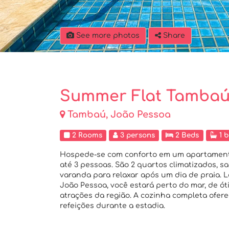
See more photos
Share
Summer Flat Tambaú
Tambaú, João Pessoa
2 Rooms
3 persons
2 Beds
1 
Hospede-se com conforto em um apartamento
até 3 pessoas. São 2 quartos climatizados, s
varanda para relaxar após um dia de praia. L
João Pessoa, você estará perto do mar, de ót
atrações da região. A cozinha completa ofer
refeições durante a estadia.