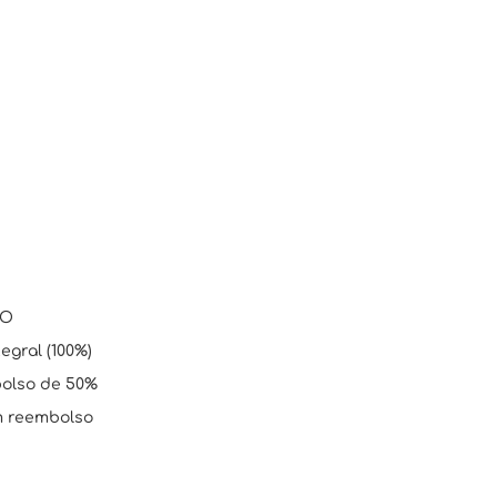
SO
egral (100%)
mbolso de 50%
em reembolso