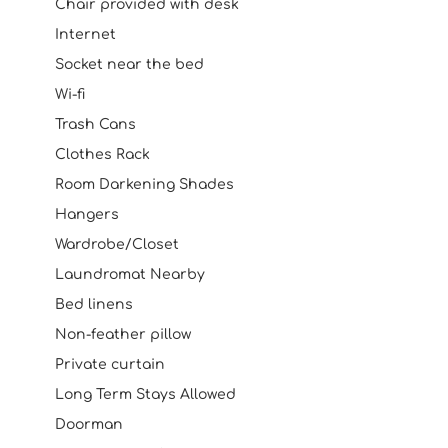
Chair provided with desk
Internet
Socket near the bed
Wi-fi
Trash Cans
Clothes Rack
Room Darkening Shades
Hangers
Wardrobe/Closet
Laundromat Nearby
Bed linens
Non-feather pillow
Private curtain
Long Term Stays Allowed
Doorman