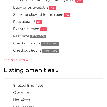
Suitable for infants (under 2 years)
yes
Baby cribs available
no
Smoking allowed in the room
no
Pets allowed
no
Events allowed
no
Rest time
21:00 - 8:00
Check-in hours
15:00 - 23:00
Checkout hours
11:00 - 12:00
see all rules
Listing amenities
Shallow End Pool
City View
Hot Water