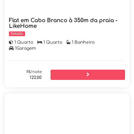
Flat em Cabo Branco à 350m da praia -
LikeHome
Estúdio
1 Quarto
1 Quarto
1 Banheiro
1Garagem
R$/noite
122.00