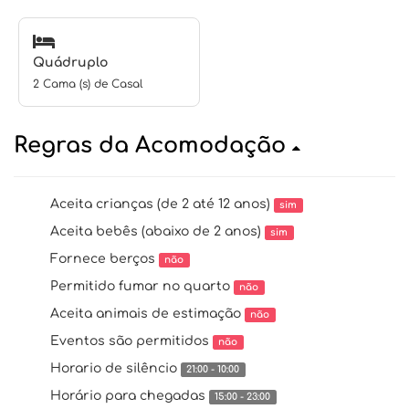
Quádruplo
2 Cama (s) de Casal
Regras da Acomodação
Aceita crianças (de 2 até 12 anos)
sim
Aceita bebês (abaixo de 2 anos)
sim
Fornece berços
não
Permitido fumar no quarto
não
Aceita animais de estimação
não
Eventos são permitidos
não
Horario de silêncio
21:00 - 10:00
Horário para chegadas
15:00 - 23:00