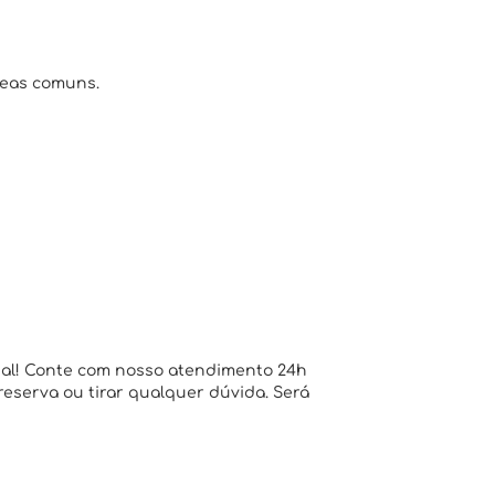
reas comuns.
ial! Conte com nosso atendimento 24h
 reserva ou tirar qualquer dúvida. Será