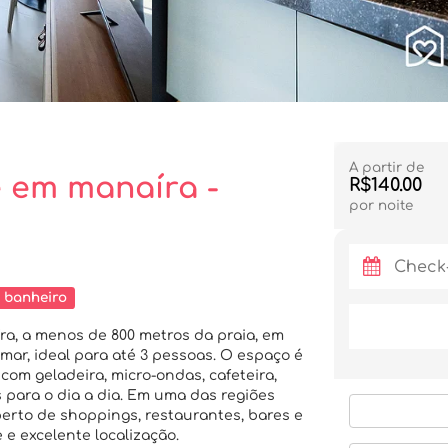
A partir de
e em manaíra -
R$140.00
por noite
 banheiro
a, a menos de 800 metros da praia, em
ar, ideal para até 3 pessoas. O espaço é
om geladeira, micro-ondas, cafeteira,
s para o dia a dia. Em uma das regiões
perto de shoppings, restaurantes, bares e
 e excelente localização.