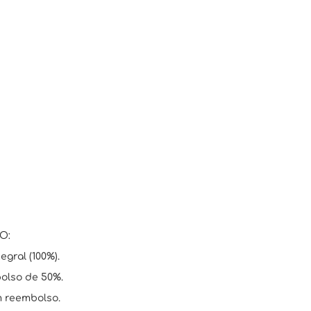
O:
egral (100%).
bolso de 50%.
m reembolso.