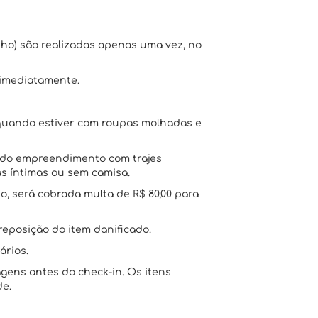
nho) são realizadas apenas uma vez, no
 imediatamente.
o quando estiver com roupas molhadas e
s do empreendimento com trajes
s íntimas ou sem camisa.
o, será cobrada multa de R$ 80,00 para
reposição do item danificado.
ários.
ens antes do check-in. Os itens
de.