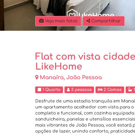
Veja mais fotos
Compartilhar
Flat com vista cidad
LikeHome
Manaíra, João Pessoa
1 Quarto
3 pessoas
2 Camas
1
Desfrute de uma estadia tranquila em Manaír
um apartamento acolhedor com vista para o m
completo e funcional, com cozinha equipada c
sanduicheira, panelas e utensílios essenciai
mais vibrantes de João Pessoa, você estará 
opções de lazer, unindo conforto, praticidade