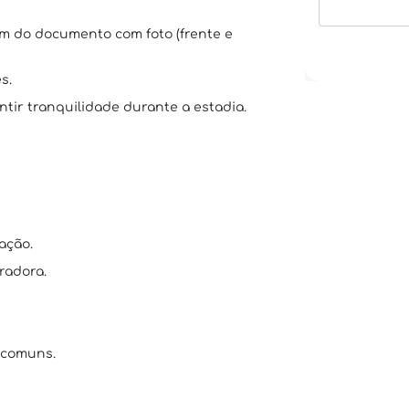
em do documento com foto (frente e
s.
tir tranquilidade durante a estadia.
ação.
radora.
 comuns.