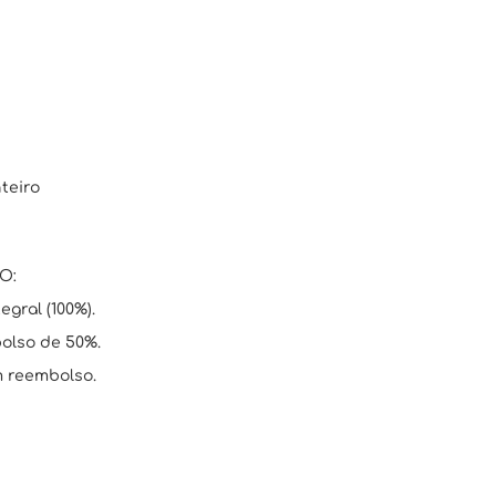
teiro
O:
egral (100%).
bolso de 50%.
m reembolso.