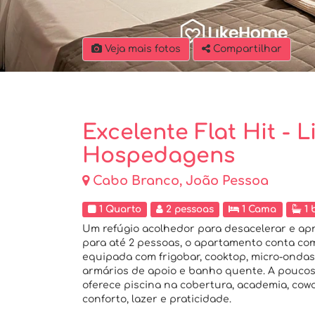
Veja mais fotos
Compartilhar
Excelente Flat Hit -
Hospedagens
Cabo Branco, João Pessoa
1 Quarto
2 pessoas
1 Cama
1 
Um refúgio acolhedor para desacelerar e apr
para até 2 pessoas, o apartamento conta co
equipada com frigobar, cooktop, micro-ondas,
armários de apoio e banho quente. A pouco
oferece piscina na cobertura, academia, cowo
conforto, lazer e praticidade.