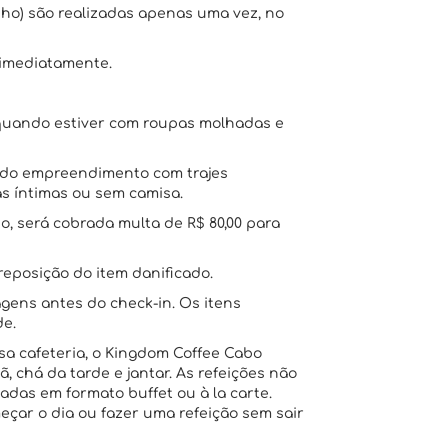
nho) são realizadas apenas uma vez, no
 imediatamente.
o quando estiver com roupas molhadas e
s do empreendimento com trajes
s íntimas ou sem camisa.
o, será cobrada multa de R$ 80,00 para
reposição do item danificado.
ens antes do check-in. Os itens
de.
 cafeteria, o Kingdom Coffee Cabo
 chá da tarde e jantar. As refeições não
adas em formato buffet ou à la carte.
eçar o dia ou fazer uma refeição sem sair