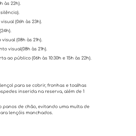
h às 22h).
silêncio).
isual (06h às 23h).
24h).
isual (08h às 21h).
to visual(08h às 21h).
a ao público (06h às 10:30h e 15h às 22h).
lençol para se cobrir, fronhas e toalhas
pedes inserida na reserva, além de 1
omo panos de chão, evitando uma multa de
 para lençóis manchados.