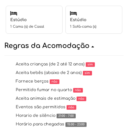
Estúdio
Estúdio
1 Cama (s) de Casal
1 Sofá-cama (s)
Regras da Acomodação
Aceita crianças (de 2 até 12 anos)
sim
Aceita bebês (abaixo de 2 anos)
sim
Fornece berços
não
Permitido fumar no quarto
não
Aceita animais de estimação
não
Eventos são permitidos
não
Horario de silêncio
21:00 - 7:00
Horário para chegadas
15:00 - 23:00