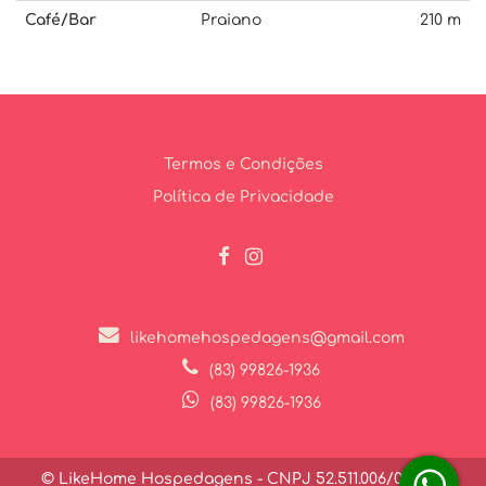
Café/Bar
Praiano
210 m
Termos e Condições
Política de Privacidade
likehomehospedagens@gmail.com
(83) 99826-1936
(83) 99826-1936
© LikeHome Hospedagens - CNPJ 52.511.006/0001-27