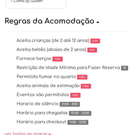
1 Cama (s) Queen
Regras da Acomodação
Aceita crianças (de 2 até 12 anos)
sim
Aceita bebês (abaixo de 2 anos)
sim
Fornece berços
não
Restrição de Idade Mínima para Fazer Reserva
18
Permitido fumar no quarto
não
Aceita animais de estimação
não
Eventos são permitidos
não
Horario de silêncio
21:00 - 8:00
Horário para chegadas
15:00 - 23:00
Horário para checkout
11:00 - 12:00
ver todas as regras