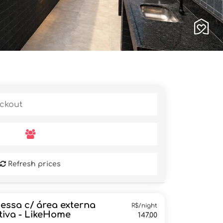
Refresh prices
Bessa c/ área externa
R$/night
tiva - LikeHome
147.00