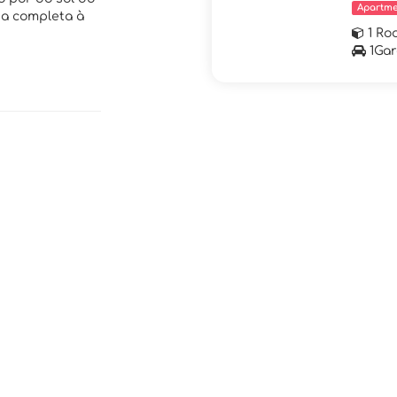
Apartme
ia completa à
1 Ro
1Ga