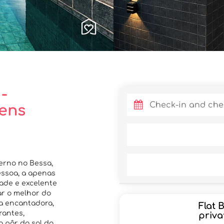
-
ens
rno no Bessa,
essoa, a apenas
dade e excelente
ar o melhor do
ta encantadora,
Flat 
rantes,
priva
 pôr do sol do