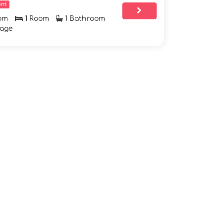
nt
om
1 Room
1 Bathroom
rage