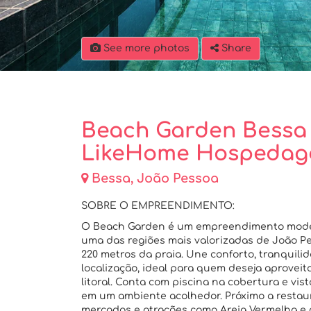
See more photos
Share
Beach Garden Bessa 
LikeHome Hospedag
Bessa, João Pessoa
SOBRE O EMPREENDIMENTO:
O Beach Garden é um empreendimento mode
uma das regiões mais valorizadas de João P
220 metros da praia. Une conforto, tranquili
localização, ideal para quem deseja aproveit
litoral. Conta com piscina na cobertura e vis
em um ambiente acolhedor. Próximo a restau
mercados e atrações como Areia Vermelha e o