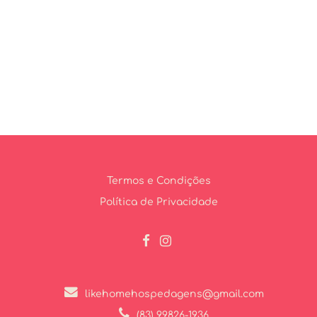
Termos e Condições
Política de Privacidade
likehomehospedagens@gmail.com
(83) 99826-1936