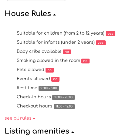
House Rules
Suitable for children (from 2 to 12 years)
yes
Suitable for infants (under 2 years)
yes
Baby cribs available
no
Smoking allowed in the room
no
Pets allowed
no
Events allowed
no
Rest time
21:00 - 8:00
Check-in hours
15:00 - 23:00
Checkout hours
11:00 - 12:00
see all rules
Listing amenities