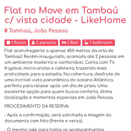
Flat no Move em Tambaú
c/ vista cidade - LikeHome
Tambaú, João Pessoa
1 Room
2 persons
1 Bed
1 bathroom
Flat aconchegante a apenas 450 metros da orla de
Tambaú! Recém-inaugurado, acomoda até 2 pessoas em
um ambiente moderno e confortável. Conta com TV,
frigobar, micro-ondas e cafeteira, trazendo mais
praticidade para a estadia. Na cobertura, desfrute de
uma incrível vista panorâmica do oceano Atlântico,
perfeita para relaxar após um dia de praia. Uma
excelente opção para quem busca conforto, ótima
localização e momentos especiais em João Pessoa.
PROCEDIMENTO DA RESERVA:
- Após a confirmação, será solicitada a imagem do
documento com foto (frente e verso).
- O mesmo vale para todos os acompanhantes.