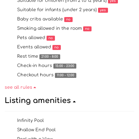
Suitable for children (from 2 to 12 years)
yes
Suitable for infants (under 2 years)
yes
Baby cribs available
no
Smoking allowed in the room
no
Pets allowed
no
Events allowed
no
Rest time
21:00 - 8:00
Check-in hours
15:00 - 23:00
Checkout hours
11:00 - 12:00
see all rules
Listing amenities
Infinity Pool
Shallow End Pool