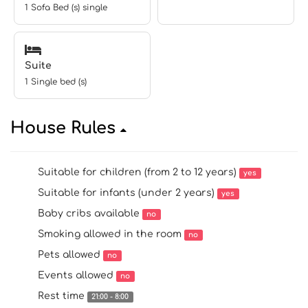
1 Sofa Bed (s) single
Suite
1 Single bed (s)
House Rules
Suitable for children (from 2 to 12 years)
yes
Suitable for infants (under 2 years)
yes
Baby cribs available
no
Smoking allowed in the room
no
Pets allowed
no
Events allowed
no
Rest time
21:00 - 8:00