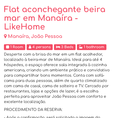
Flat aconchegante beira
mar em Manaíra -
LikeHome
Manaíra, João Pessoa
1 Room
4 persons
3 Beds
1 bathroom
Desperte com a brisa do mar em um flat acolhedor,
localizado à beira-mar de Manaíra. Ideal para até 4
hóspedes, o espaço oferece sala integrada à cozinha
americana, criando um ambiente prático e convidativo
para compartilhar bons momentos. Conta com sofá-
cama para duas pessoas, além de quarto climatizado
com cama de casal, cama de solteiro e TV. Cercado por
restaurantes, lojas e opções de lazer, é a escolha
perfeita para aproveitar João Pessoa com conforto e
excelente localização.
PROCEDIMENTO DA RESERVA:
- Após a confirmação, será solicitada a imagem do