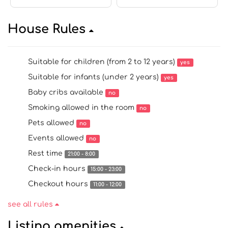
House Rules
Suitable for children (from 2 to 12 years)
yes
Suitable for infants (under 2 years)
yes
Baby cribs available
no
Smoking allowed in the room
no
Pets allowed
no
Events allowed
no
Rest time
21:00 - 8:00
Check-in hours
15:00 - 23:00
Checkout hours
11:00 - 12:00
see all rules
Listing amenities