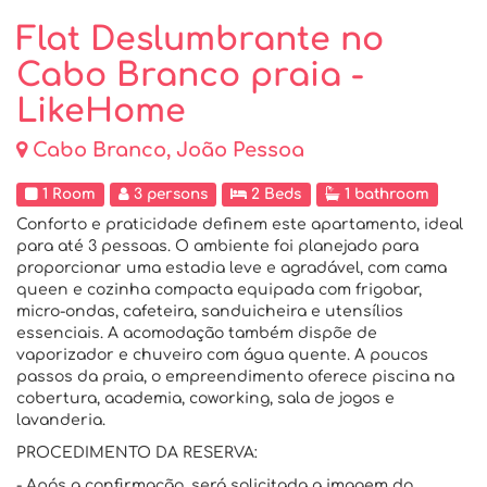
Flat Deslumbrante no
Cabo Branco praia -
LikeHome
Cabo Branco, João Pessoa
1 Room
3 persons
2 Beds
1 bathroom
Conforto e praticidade definem este apartamento, ideal
para até 3 pessoas. O ambiente foi planejado para
proporcionar uma estadia leve e agradável, com cama
queen e cozinha compacta equipada com frigobar,
micro-ondas, cafeteira, sanduicheira e utensílios
essenciais. A acomodação também dispõe de
vaporizador e chuveiro com água quente. A poucos
passos da praia, o empreendimento oferece piscina na
cobertura, academia, coworking, sala de jogos e
lavanderia.
PROCEDIMENTO DA RESERVA:
- Após a confirmação, será solicitada a imagem do