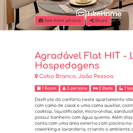
See more photos
Share
Agradável Flat HIT -
Hospedagens
Cabo Branco, João Pessoa
1 Room
3 persons
2 Beds
1 ba
Desfrute do conforto neste apartamento idea
com cama de casal e uma cama auxiliar, cozi
cooktop, liquidificador, micro-ondas, sandui
possui banheiro com água quente. Além diss
conta com uma área externa com piscina na c
coworking e lavanderia, criando o ambiente d