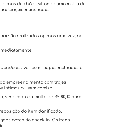
omo panos de chão, evitando uma multa de
 para lençóis manchados.
nho) são realizadas apenas uma vez, no
 imediatamente.
o quando estiver com roupas molhadas e
s do empreendimento com trajes
s íntimas ou sem camisa.
o, será cobrada multa de R$ 80,00 para
reposição do item danificado.
ens antes do check-in. Os itens
de.