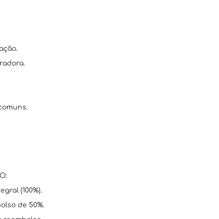
ação.
radora.
 comuns.
O:
egral (100%).
bolso de 50%.