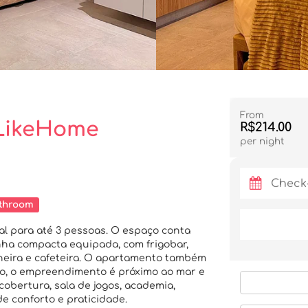
From
 LikeHome
R$214.00
per night
throom
l para até 3 pessoas. O espaço conta
nha compacta equipada, com frigobar,
cheira e cafeteira. O apartamento também
o, o empreendimento é próximo ao mar e
obertura, sala de jogos, academia,
e conforto e praticidade.