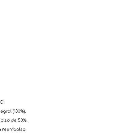
O:
egral (100%).
bolso de 50%.
m reembolso.