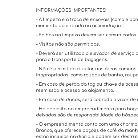
INFORMAÇÕES IMPORTANTES:
- A limpeza e a troca de enxovais (cama e ba
momento da entrada na acomodação.
- Falhas na limpeza devem ser comunicadas
- Visitas não são permitidas.
- Deverá ser utilizado o elevador de serviç
para o transporte de bagagens.
- Não é permitido circular nas áreas comun
inapropriados, como roupas de banho, roupa
- Em caso de perda da tag ou chave de acess
reemissão e acesso ao alojamento.
- Em caso de danos, será cobrado o valor de 
- Há depósito no empreendimento para bagag
deixados são de responsabilidade do hóspe
- O empreendimento conta com uma charmosa
Branco, que oferece opções de café da manhã,
estão inclusas na diária e podem ser desfrut