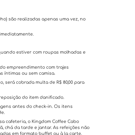
nho) são realizadas apenas uma vez, no
 imediatamente.
o quando estiver com roupas molhadas e
s do empreendimento com trajes
s íntimas ou sem camisa.
o, será cobrada multa de R$ 80,00 para
reposição do item danificado.
ens antes do check-in. Os itens
de.
 cafeteria, o Kingdom Coffee Cabo
 chá da tarde e jantar. As refeições não
adas em formato buffet ou à la carte.