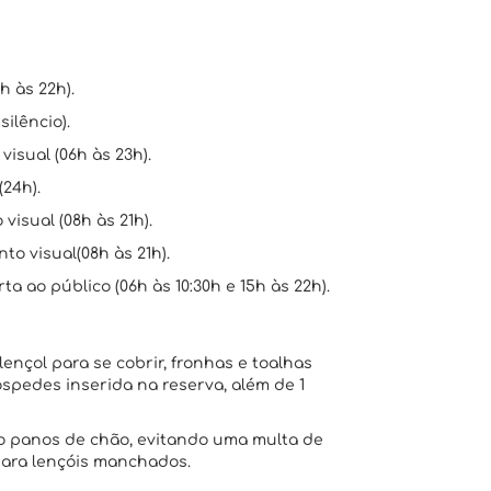
h às 22h).
silêncio).
isual (06h às 23h).
24h).
isual (08h às 21h).
to visual(08h às 21h).
a ao público (06h às 10:30h e 15h às 22h).
lençol para se cobrir, fronhas e toalhas
pedes inserida na reserva, além de 1
omo panos de chão, evitando uma multa de
 para lençóis manchados.