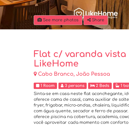
See more photos
Share
Flat c/ varanda vista
LikeHome
Cabo Branco, João Pessoa
1 Room
3 persons
2 Beds
1 ba
Sinta-se em casa neste flat aconchegante, i
oferece cama de casal, cama auxiliar de sol
fryer, frigobar, micro-ondas, chaleira, liquid
com água quente, secador e ferro de passar
oferece piscina na cobertura, academia, cowo
você aproveitar cada momento com conforto 