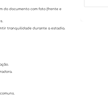
em do documento com foto (frente e
s.
tir tranquilidade durante a estadia.
ação.
radora.
 comuns.