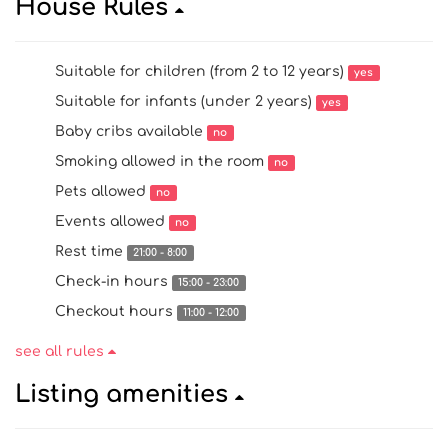
House Rules
Suitable for children (from 2 to 12 years)
yes
Suitable for infants (under 2 years)
yes
Baby cribs available
no
Smoking allowed in the room
no
Pets allowed
no
Events allowed
no
Rest time
21:00 - 8:00
Check-in hours
15:00 - 23:00
Checkout hours
11:00 - 12:00
see all rules
Listing amenities