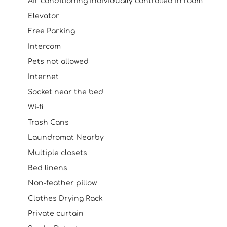
Air conditioning individually controlled in room
Elevator
Free Parking
Intercom
Pets not allowed
Internet
Socket near the bed
Wi-fi
Trash Cans
Laundromat Nearby
Multiple closets
Bed linens
Non-feather pillow
Clothes Drying Rack
Private curtain