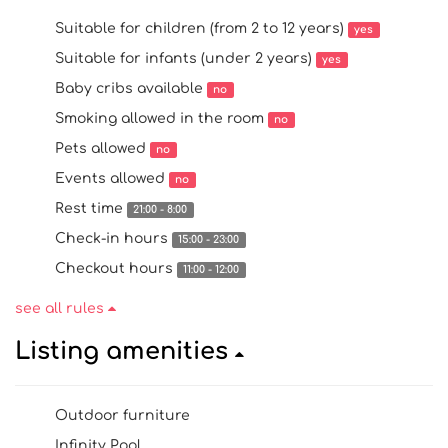
Suitable for children (from 2 to 12 years)
yes
Suitable for infants (under 2 years)
yes
Baby cribs available
no
Smoking allowed in the room
no
Pets allowed
no
Events allowed
no
Rest time
21:00 - 8:00
Check-in hours
15:00 - 23:00
Checkout hours
11:00 - 12:00
see all rules
Listing amenities
Outdoor furniture
Infinity Pool