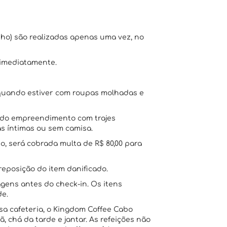
nho) são realizadas apenas uma vez, no
 imediatamente.
o quando estiver com roupas molhadas e
s do empreendimento com trajes
s íntimas ou sem camisa.
o, será cobrada multa de R$ 80,00 para
reposição do item danificado.
ens antes do check-in. Os itens
de.
 cafeteria, o Kingdom Coffee Cabo
 chá da tarde e jantar. As refeições não