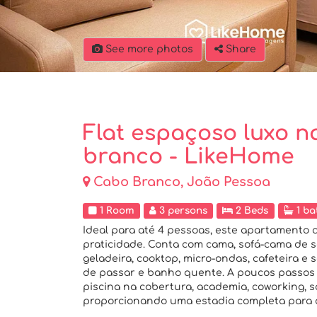
See more photos
Share
Flat espaçoso luxo n
branco - LikeHome
Cabo Branco, João Pessoa
1 Room
3 persons
2 Beds
1 ba
Ideal para até 4 pessoas, este apartamento 
praticidade. Conta com cama, sofá-cama de 
geladeira, cooktop, micro-ondas, cafeteira e 
de passar e banho quente. A poucos passos
piscina na cobertura, academia, coworking, sa
proporcionando uma estadia completa para a