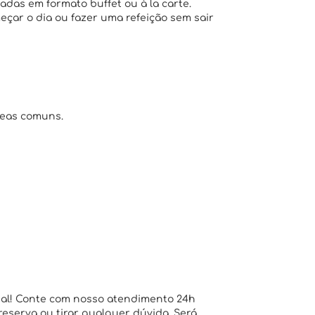
adas em formato buffet ou à la carte.
eçar o dia ou fazer uma refeição sem sair
reas comuns.
ial! Conte com nosso atendimento 24h
 reserva ou tirar qualquer dúvida. Será