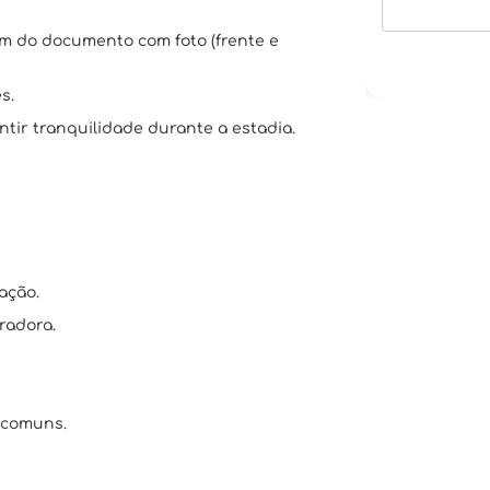
em do documento com foto (frente e
s.
tir tranquilidade durante a estadia.
ação.
radora.
 comuns.