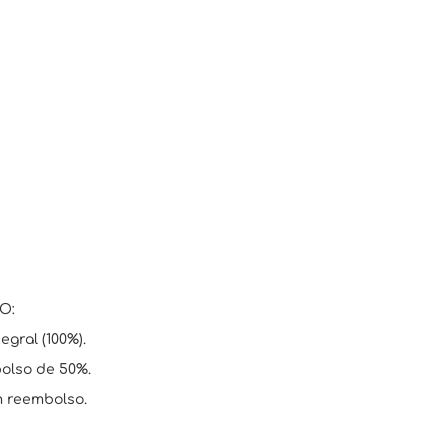
O:
egral (100%).
bolso de 50%.
m reembolso.