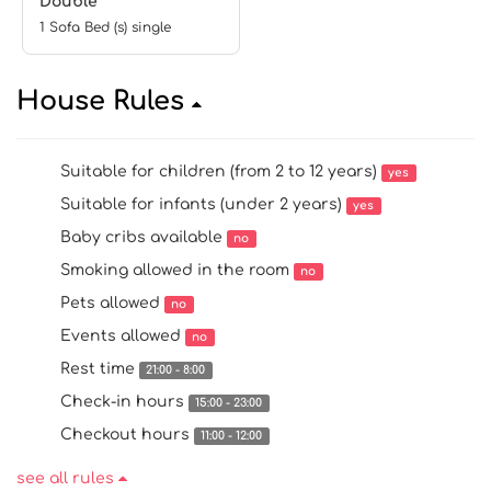
Double
1 Sofa Bed (s) single
House Rules
Suitable for children (from 2 to 12 years)
yes
Suitable for infants (under 2 years)
yes
Baby cribs available
no
Smoking allowed in the room
no
Pets allowed
no
Events allowed
no
Rest time
21:00 - 8:00
Check-in hours
15:00 - 23:00
Checkout hours
11:00 - 12:00
see all rules