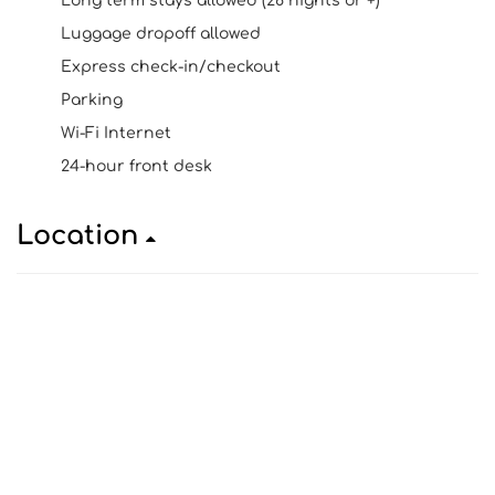
Long term stays allowed (28 nights or +)
Luggage dropoff allowed
Express check-in/checkout
Parking
Wi-Fi Internet
24-hour front desk
Location