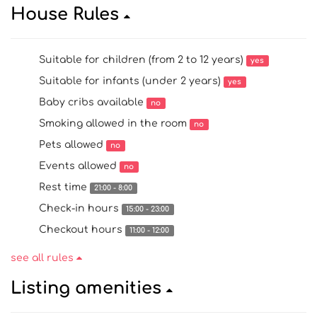
House Rules
Suitable for children (from 2 to 12 years)
yes
Suitable for infants (under 2 years)
yes
Baby cribs available
no
Smoking allowed in the room
no
Pets allowed
no
Events allowed
no
Rest time
21:00 - 8:00
Check-in hours
15:00 - 23:00
Checkout hours
11:00 - 12:00
see all rules
Listing amenities