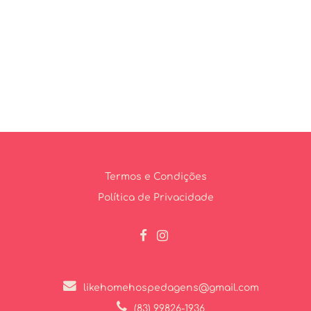
Termos e Condições
Política de Privacidade
likehomehospedagens@gmail.com
(83) 99826-1936