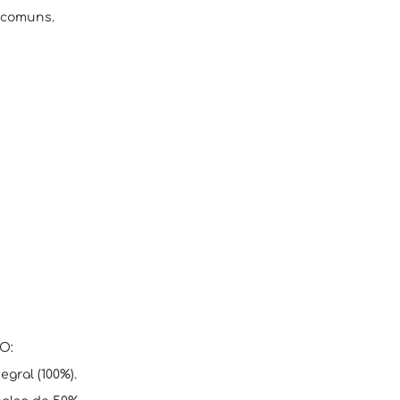
 comuns.
O:
egral (100%).