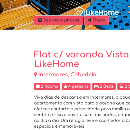
See more photos
Share
Flat c/ varanda Vist
LikeHome
Intermares, Cabedelo
2 Rooms
4 persons
2 Beds
2 
Viva dias de descanso em Intermares, a pouc
apartamento com vista para o oceano que co
oferece conforto e privacidade para família 
sentir a brisa e ouvir o som das ondas, enq
ao dia a dia. Um refúgio leve e acolhedor à b
especiais e memoráveis.