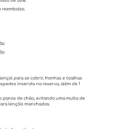
bolso de 50%.
m reembolso.
.
ção
ção
lençol para se cobrir, fronhas e toalhas
pedes inserida na reserva, além de 1
omo panos de chão, evitando uma multa de
 para lençóis manchados.