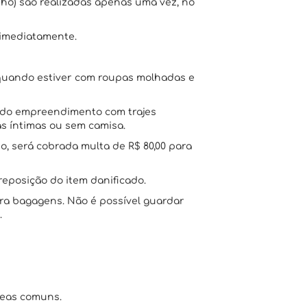
nho) são realizadas apenas uma vez, no
 imediatamente.
o quando estiver com roupas molhadas e
s do empreendimento com trajes
s íntimas ou sem camisa.
o, será cobrada multa de R$ 80,00 para
reposição do item danificado.
ra bagagens. Não é possível guardar
.
reas comuns.