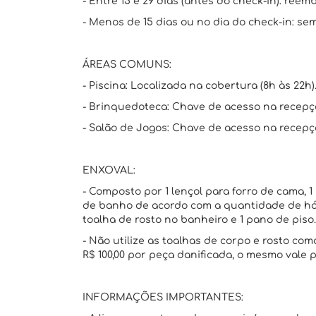
- Entre 15 e 29 dias (antes do check-in): reem
- Menos de 15 dias ou no dia do check-in: se
ÁREAS COMUNS:
- Piscina: Localizada na cobertura (8h às 22h)
- Brinquedoteca: Chave de acesso na recep
- Salão de Jogos: Chave de acesso na recep
ENXOVAL:
- Composto por 1 lençol para forro de cama, 1 
de banho de acordo com a quantidade de hós
toalha de rosto no banheiro e 1 pano de piso.
- Não utilize as toalhas de corpo e rosto c
R$ 100,00 por peça danificada, o mesmo vale
INFORMAÇÕES IMPORTANTES: