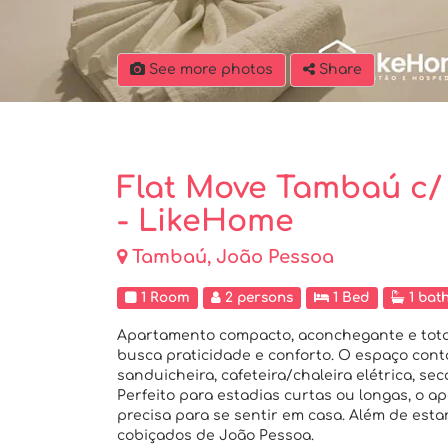
See more photos
Share
Flat Move Tambaú c/ 
- LikeHome
Tambaú, João Pessoa
1 Room
2 persons
1 Bed
1 bat
Apartamento compacto, aconchegante e tota
busca praticidade e conforto. O espaço conta
sanduicheira, cafeteira/chaleira elétrica, se
Perfeito para estadias curtas ou longas, o 
precisa para se sentir em casa. Além de esta
cobiçados de João Pessoa.