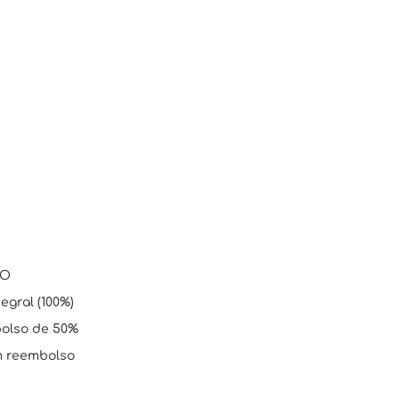
SO
egral (100%)
mbolso de 50%
em reembolso