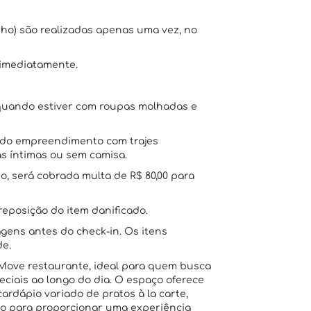
nho) são realizadas apenas uma vez, no
 imediatamente.
o quando estiver com roupas molhadas e
s do empreendimento com trajes
s íntimas ou sem camisa.
o, será cobrada multa de R$ 80,00 para
reposição do item danificado.
ens antes do check-in. Os itens
de.
ove restaurante, ideal para quem busca
ciais ao longo do dia. O espaço oferece
rdápio variado de pratos à la carte,
o para proporcionar uma experiência