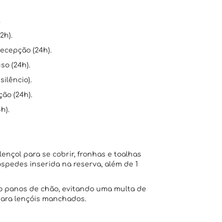
.
2h).
recepção (24h).
o (24h).
silêncio).
ão (24h).
h).
lençol para se cobrir, fronhas e toalhas
pedes inserida na reserva, além de 1
omo panos de chão, evitando uma multa de
 para lençóis manchados.