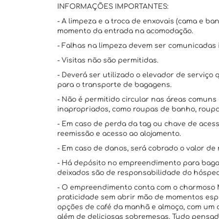
INFORMAÇÕES IMPORTANTES:
- A limpeza e a troca de enxovais (cama e ba
momento da entrada na acomodação.
- Falhas na limpeza devem ser comunicadas
- Visitas não são permitidas.
- Deverá ser utilizado o elevador de serviç
para o transporte de bagagens.
- Não é permitido circular nas áreas comun
inapropriados, como roupas de banho, roupa
- Em caso de perda da tag ou chave de acess
reemissão e acesso ao alojamento.
- Em caso de danos, será cobrado o valor de 
- Há depósito no empreendimento para bagag
deixados são de responsabilidade do hóspe
- O empreendimento conta com o charmoso M
praticidade sem abrir mão de momentos espe
opções de café da manhã e almoço, com um ca
além de deliciosas sobremesas. Tudo pensad