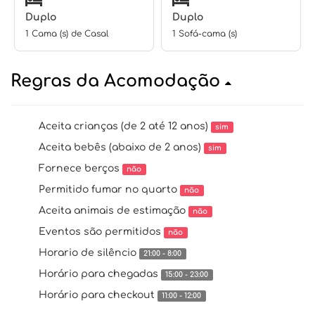
Duplo
Duplo
1 Cama (s) de Casal
1 Sofá-cama (s)
Regras da Acomodação
Aceita crianças (de 2 até 12 anos)
sim
Aceita bebês (abaixo de 2 anos)
sim
Fornece berços
não
Permitido fumar no quarto
não
Aceita animais de estimação
não
Eventos são permitidos
não
Horario de silêncio
21:00 - 8:00
Horário para chegadas
15:00 - 23:00
Horário para checkout
11:00 - 12:00