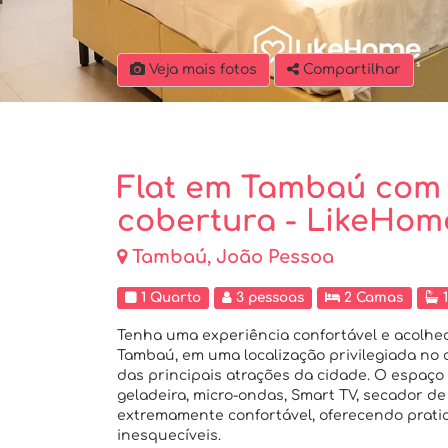
Veja mais fotos
Compartilhar
Flat em Tambaú com 
cobertura - LikeHom
Tambaú, João Pessoa
1 Quarto
3 pessoas
2 Camas
1
Tenha uma experiência confortável e acolhed
Tambaú, em uma localização privilegiada no 
das principais atrações da cidade. O espaço
geladeira, micro-ondas, Smart TV, secador d
extremamente confortável, oferecendo prati
inesquecíveis.