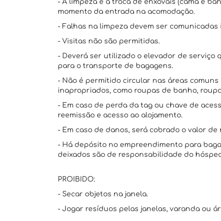
- A limpeza e a troca de enxovais (cama e ba
momento da entrada na acomodação.
- Falhas na limpeza devem ser comunicadas
- Visitas não são permitidas.
- Deverá ser utilizado o elevador de serviç
para o transporte de bagagens.
- Não é permitido circular nas áreas comun
inapropriados, como roupas de banho, roupa
- Em caso de perda da tag ou chave de acess
reemissão e acesso ao alojamento.
- Em caso de danos, será cobrado o valor de 
- Há depósito no empreendimento para bagag
deixados são de responsabilidade do hóspe
PROIBIDO:
- Secar objetos na janela.
- Jogar resíduos pelas janelas, varanda ou á