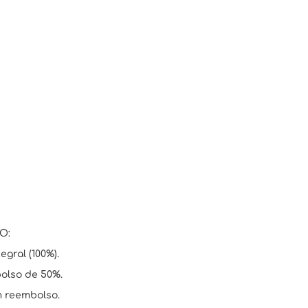
O:
egral (100%).
bolso de 50%.
m reembolso.