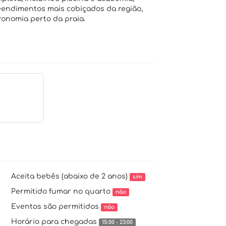
endimentos mais cobiçados da região,
onomia perto da praia.
Aceita bebês (abaixo de 2 anos)
sim
Permitido fumar no quarto
não
Eventos são permitidos
não
Horário para chegadas
15:00 - 23:00