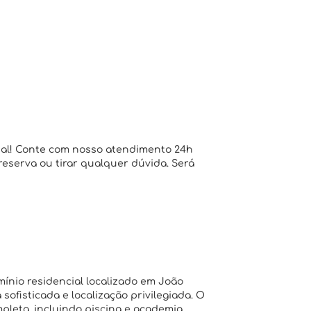
ial! Conte com nosso atendimento 24h
 reserva ou tirar qualquer dúvida. Será
nio residencial localizado em João
sofisticada e localização privilegiada. O
pleta, incluindo piscina e academia,