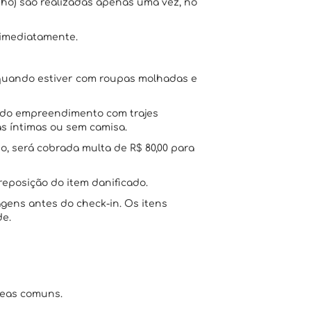
nho) são realizadas apenas uma vez, no
 imediatamente.
o quando estiver com roupas molhadas e
s do empreendimento com trajes
s íntimas ou sem camisa.
o, será cobrada multa de R$ 80,00 para
reposição do item danificado.
ens antes do check-in. Os itens
de.
reas comuns.