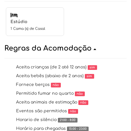
Estúdio
1 Cama (s) de Casal
Regras da Acomodação
Aceita crianças (de 2 até 12 anos)
sim
Aceita bebês (abaixo de 2 anos)
sim
Fornece berços
não
Permitido fumar no quarto
não
Aceita animais de estimação
não
Eventos são permitidos
não
Horario de silêncio
21:00 - 8:00
Horário para chegadas
15:00 - 23:00