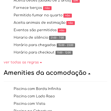
Aceita bebês (abaixo de 2 anos)
sim
Fornece berços
não
Permitido fumar no quarto
não
Aceita animais de estimação
não
Eventos são permitidos
não
Horario de silêncio
21:00 - 7:00
Horário para chegadas
15:00 - 23:00
Horário para checkout
11:00 - 12:00
ver todas as regras
Amenities da acomodação
Piscina com Borda Infinita
Piscina com Lado Raso
Piscina com Vista