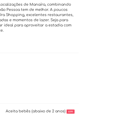
 localizações de Manaíra, combinando
João Pessoa tem de melhor. A poucos
íra Shopping, excelentes restaurantes,
adas e momentos de lazer. Seja para
ar ideal para aproveitar a estadia com
e.
Aceita bebês (abaixo de 2 anos)
sim