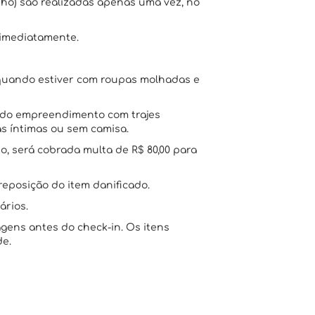
nho) são realizadas apenas uma vez, no
 imediatamente.
o quando estiver com roupas molhadas e
s do empreendimento com trajes
s íntimas ou sem camisa.
o, será cobrada multa de R$ 80,00 para
reposição do item danificado.
ários.
ens antes do check-in. Os itens
de.