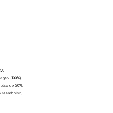
O:
egral (100%).
bolso de 50%.
m reembolso.