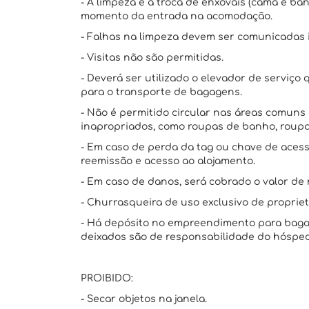
- A limpeza e a troca de enxovais (cama e ba
momento da entrada na acomodação.
- Falhas na limpeza devem ser comunicadas
- Visitas não são permitidas.
- Deverá ser utilizado o elevador de serviç
para o transporte de bagagens.
- Não é permitido circular nas áreas comun
inapropriados, como roupas de banho, roupa
- Em caso de perda da tag ou chave de acess
reemissão e acesso ao alojamento.
- Em caso de danos, será cobrado o valor de 
- Churrasqueira de uso exclusivo de propriet
- Há depósito no empreendimento para bagag
deixados são de responsabilidade do hóspe
PROIBIDO:
- Secar objetos na janela.