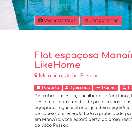
Veja mais fotos
Compartilhar
Flat espaçoso Manaír
LikeHome
Manaíra, João Pessoa
1 Quarto
2 pessoas
1 Cama
1 
Descubra um espaço acolhedor e funcional, i
descansar após um dia de praia ou passeios
equipada, fogão elétrico, geladeira, liquidifi
de cabelo, oferecendo toda a praticidade par
em Manaíra, você estará perto da praia, resta
de João Pessoa.