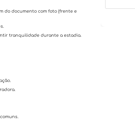
em do documento com foto (frente e
s.
tir tranquilidade durante a estadia.
ação.
radora.
 comuns.