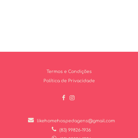
Termos e Condições
Política de Privacidade
likehomehospedagens@gmail.com
(83) 99826-1936