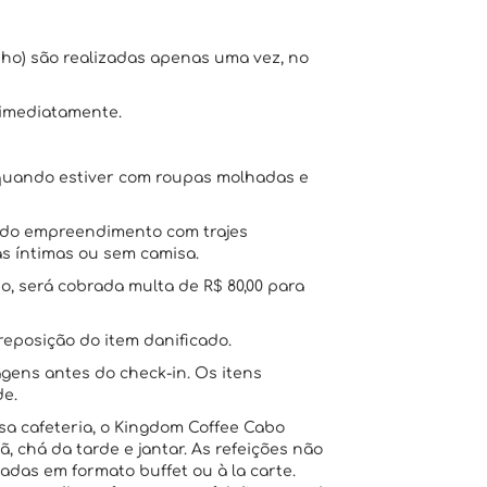
nho) são realizadas apenas uma vez, no
 imediatamente.
o quando estiver com roupas molhadas e
s do empreendimento com trajes
s íntimas ou sem camisa.
o, será cobrada multa de R$ 80,00 para
reposição do item danificado.
ens antes do check-in. Os itens
de.
 cafeteria, o Kingdom Coffee Cabo
 chá da tarde e jantar. As refeições não
adas em formato buffet ou à la carte.