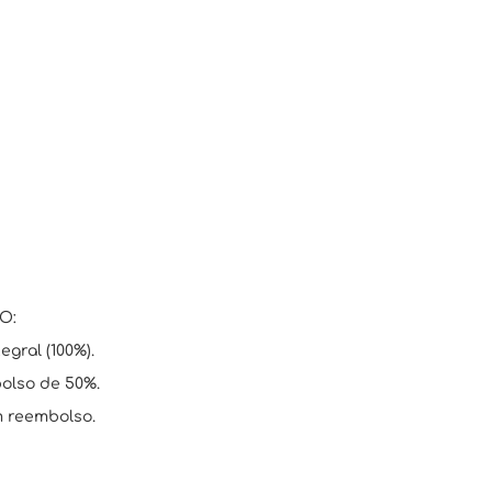
O:
egral (100%).
bolso de 50%.
m reembolso.