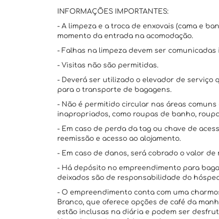
INFORMAÇÕES IMPORTANTES:
- A limpeza e a troca de enxovais (cama e ba
momento da entrada na acomodação.
- Falhas na limpeza devem ser comunicadas
- Visitas não são permitidas.
- Deverá ser utilizado o elevador de serviç
para o transporte de bagagens.
- Não é permitido circular nas áreas comun
inapropriados, como roupas de banho, roupa
- Em caso de perda da tag ou chave de acess
reemissão e acesso ao alojamento.
- Em caso de danos, será cobrado o valor de 
- Há depósito no empreendimento para bagag
deixados são de responsabilidade do hóspe
- O empreendimento conta com uma charmosa
Branco, que oferece opções de café da manhã,
estão inclusas na diária e podem ser desfrut