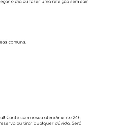
eçar o dia ou fazer uma refeição sem sair
reas comuns.
ial! Conte com nosso atendimento 24h
 reserva ou tirar qualquer dúvida. Será