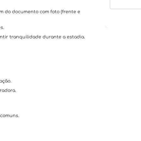
em do documento com foto (frente e
s.
tir tranquilidade durante a estadia.
ação.
radora.
 comuns.