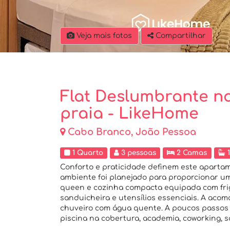
Veja mais fotos
Compartilhar
Flat Deslumbrante n
praia - LikeHome
Cabo Branco, João Pessoa
1 Quarto
3 pessoas
2 Camas
1
Conforto e praticidade definem este apartam
ambiente foi planejado para proporcionar um
queen e cozinha compacta equipada com frigo
sanduicheira e utensílios essenciais. A ac
chuveiro com água quente. A poucos passos
piscina na cobertura, academia, coworking, sa