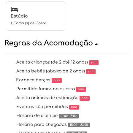
Estúdio
1 Cama (s) de Casal
Regras da Acomodação
Aceita crianças (de 2 até 12 anos)
sim
Aceita bebês (abaixo de 2 anos)
sim
Fornece berços
não
Permitido fumar no quarto
não
Aceita animais de estimação
não
Eventos são permitidos
não
Horario de silêncio
21:00 - 8:00
Horário para chegadas
15:00 - 23:00