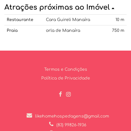
Atrações próximas ao Imóvel
Restaurante
Cara Guireli Manaíra
10 m
Praia
orla de Manaíra
750 m
Termos e Condições
Política de Privacidade
likehomehospedagens@gmail.com
(83) 99826-1936