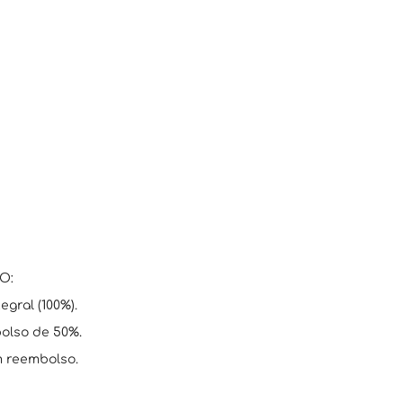
O:
egral (100%).
bolso de 50%.
m reembolso.