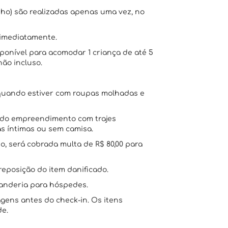
nho) são realizadas apenas uma vez, no
 imediatamente.
sponível para acomodar 1 criança de até 5
não incluso.
o quando estiver com roupas molhadas e
s do empreendimento com trajes
s íntimas ou sem camisa.
o, será cobrada multa de R$ 80,00 para
reposição do item danificado.
vanderia para hóspedes.
ens antes do check-in. Os itens
de.