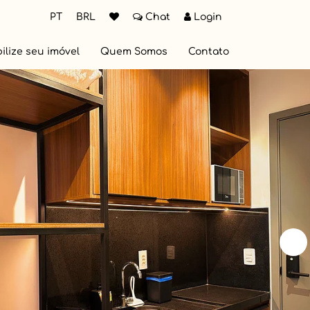
PT
BRL
Chat
Login
ilize seu imóvel
Quem Somos
Contato