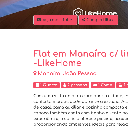
Veja mais fotos
Compartilhar
Flat em Manaíra c/ l
-LikeHome
Manaíra, João Pessoa
1 Quarto
2 pessoas
1 Cama
1 
Com uma vista encantadora para a cidade, es
conforto e praticidade durante a estadia. A
de casal, cama auxiliar e cozinha compacta 
espaço também conta com banho quente par
experiência, o edifício oferece piscina, acad
proporcionando ambientes ideais para relax