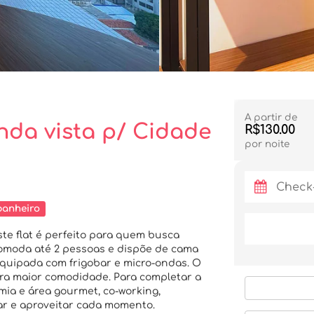
A partir de
inda vista p/ Cidade
R$130.00
por noite
banheiro
te flat é perfeito para quem busca
comoda até 2 pessoas e dispõe de cama
equipada com frigobar e micro-ondas. O
a maior comodidade. Para completar a
emia e área gourmet, co-working,
ar e aproveitar cada momento.