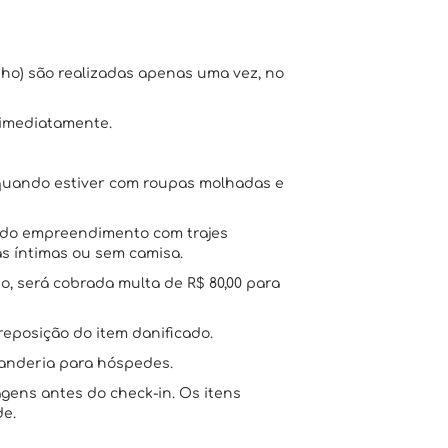
nho) são realizadas apenas uma vez, no
 imediatamente.
o quando estiver com roupas molhadas e
s do empreendimento com trajes
s íntimas ou sem camisa.
o, será cobrada multa de R$ 80,00 para
reposição do item danificado.
vanderia para hóspedes.
ens antes do check-in. Os itens
de.