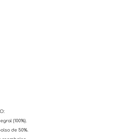
O:
egral (100%).
bolso de 50%.