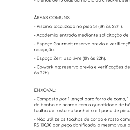
- Menos de 15 dias ou no dia do check-in: se
ÁREAS COMUNS:
- Piscina: localizada no piso 51 (8h às 22h ).
- Academia: entrada mediante solicitação de 
- Espaço Gourmet: reserva previa e verificaç
recepção.
- Espaço Zen: uso livre (8h às 22h).
- Co-working: reserva previa e verificações d
às 22h).
ENXOVAL:
- Composto por 1 lençol para forro de cama, 1 
de banho de acordo com a quantidade de hós
toalha de rosto no banheiro e 1 pano de piso.
- Não utilize as toalhas de corpo e rosto c
R$ 100,00 por peça danificada, o mesmo vale