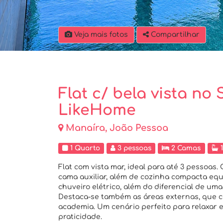
Veja mais fotos
Compartilhar
Flat c/ bela vista no
LikeHome
Manaíra, João Pessoa
1 Quarto
3 pessoas
2 Camas
1
Flat com vista mar, ideal para até 3 pessoa
cama auxiliar, além de cozinha compacta equ
chuveiro elétrico, além do diferencial de uma 
Destaca-se também as áreas externas, que c
academia. Um cenário perfeito para relaxar e
praticidade.