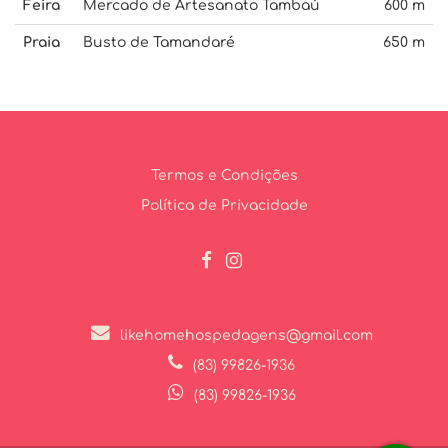
Feira
Mercado de Artesanato Tambaú
600 m
Praia
Busto de Tamandaré
650 m
Termos e Condições
Política de Privacidade
likehomehospedagens@gmail.com
(83) 99826-1936
(83) 99826-1936