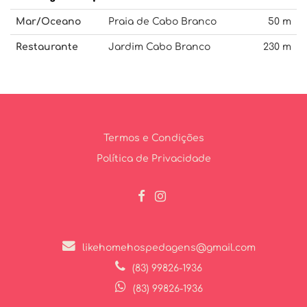
Mar/Oceano
Praia de Cabo Branco
50 m
Restaurante
Jardim Cabo Branco
230 m
Termos e Condições
Política de Privacidade
likehomehospedagens@gmail.com
(83) 99826-1936
(83) 99826-1936